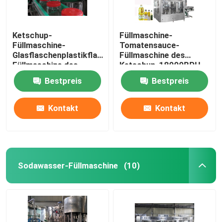
Ketschup-
Füllmaschine-
Füllmaschine-
Tomatensauce-
Glasflaschenplastikflaschenketschup-
Füllmaschine des
Füllmaschine des
Ketschup-18000BPH
Nahrungsmittelgrad-
Bestpreis
Bestpreis
3000BPH 500ml
Kontakt
Kontakt
Sodawasser-Füllmaschine
(10)