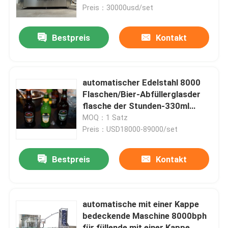
Preis：30000usd/set
Fabrik-Ausflug
Bestpreis
Kontakt
Qualitätskontrolle
automatischer Edelstahl 8000
Treten Sie mit uns in Verbindung
Flaschen/Bier-Abfüllerglasder
flasche der Stunden-330ml
automatische füllende mit einer
MOQ：1 Satz
Nachrichten
Kappe bedeckende Maschine
Preis：USD18000-89000/set
Fordern Sie ein Zitat
Bestpreis
Kontakt
SaftFüllmaschine
automatische mit einer Kappe
bedeckende Maschine 8000bph
Automatische ÖlFüllmaschine
für füllende mit einer Kappe