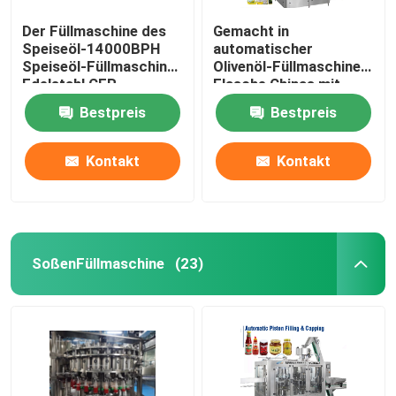
Der Füllmaschine des
Gemacht in
Speiseöl-14000BPH
automatischer
Speiseöl-Füllmaschine-
Olivenöl-Füllmaschine
Edelstahl CER
Flasche Chinas mit
einer Kappe
Bestpreis
Bestpreis
bedeckender Maschine
monoblock in-1
Maschine 2
Kontakt
Kontakt
SoßenFüllmaschine
(23)