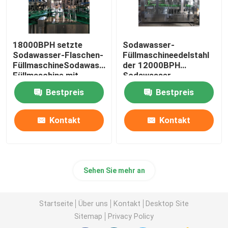
18000BPH setzte
Sodawasser-
Sodawasser-Flaschen-
Füllmaschineedelstahl
FüllmaschineSodawasser-
der 12000BPH
Füllmaschine mit
Sodawasser-
Kohlensäure durch
Füllmaschine
Bestpreis
Bestpreis
automatischer mit
Kohlensäure
durchgesetzter
Kontakt
Kontakt
Sehen Sie mehr an
Startseite
Über uns
Kontakt
Desktop Site
Sitemap
Privacy Policy