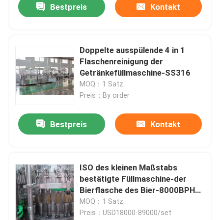
Bestpreis
Kontakt
Doppelte ausspülende 4 in 1
Flaschenreinigung der
Getränkefüllmaschine-SS316
MOQ：1 Satz
Preis：By order
Bestpreis
Kontakt
ISO des kleinen Maßstabs
bestätigte Füllmaschine-der
Bierflasche des Bier-8000BPH
füllende mit einer Kappe
MOQ：1 Satz
bedeckende Maschine
Preis：USD18000-89000/set