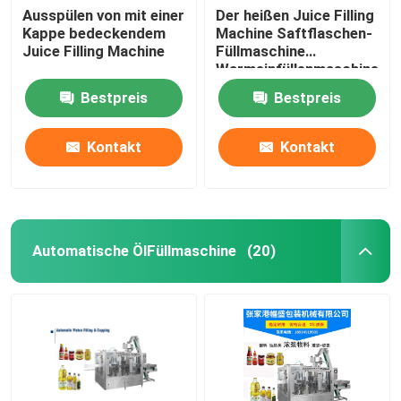
Ausspülen von mit einer
Der heißen Juice Filling
Kappe bedeckendem
Machine Saftflaschen-
Flüssigdünger-Füllmaschine
Juice Filling Machine
Füllmaschine
Warmeinfüllenmaschine
12000BPH heiße
Flüssiges Reinigungsmittel-Füllmaschine
Bestpreis
Bestpreis
Kontakt
Kontakt
Flasche Unscrambler-Maschine
Flaschenwaschmaschine
Automatische ÖlFüllmaschine
(20)