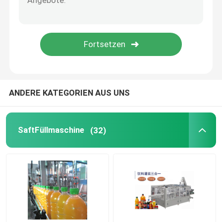
FlaschenFüllmaschine
Stau-Füllmaschine
Salatsoßen-Füllmaschine
ANDERE KATEGORIEN AUS UNS
Mayonnaisen-Füllmaschine
SaftFüllmaschine
(32)
chemische Füllmaschine
Motorenöl-Füllmaschine
SirupFüllmaschine