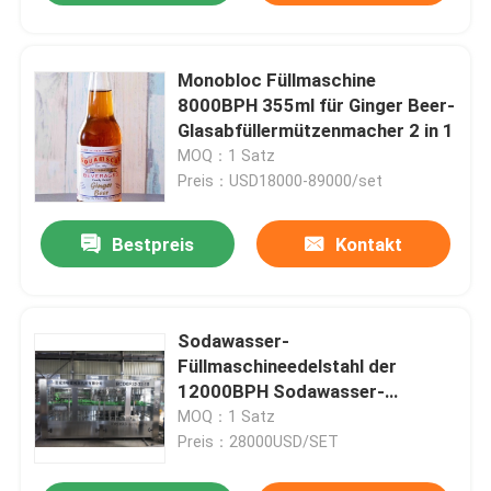
Monobloc Füllmaschine
8000BPH 355ml für Ginger Beer-
Glasabfüllermützenmacher 2 in 1
MOQ：1 Satz
Preis：USD18000-89000/set
Bestpreis
Kontakt
Sodawasser-
Füllmaschineedelstahl der
12000BPH Sodawasser-
Füllmaschine automatischer mit
MOQ：1 Satz
Kohlensäure durchgesetzter
Preis：28000USD/SET