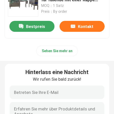
bedeckende Maschine
MOQ：1 Satz
Mayonnaisen-Glasgefäßmayos
Preis：By order
SoßenFüllmaschine
Bestpreis
Kontakt
KetschupFüllmaschine
Sodawasser-Füllmaschine
Sehen Sie mehr an
BierFüllmaschine
Hinterlass eine Nachricht
Alkohol-Füllmaschine
Wir rufen Sie bald zurück!
Automatische mit einer Kappe bedeckende Maschine
Getränkefüllmaschine