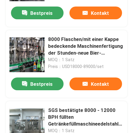
Bestpreis
Kontakt
8000 Flaschen/mit einer Kappe
bedeckende Maschinenfertigung
der Stunden-neue Bier-
Füllmaschine in China
MOQ：1 Satz
Preis：USD18000-89000/set
Bestpreis
Kontakt
Haus
SGS bestätigte 8000 - 12000
Produkte
BPH füllten
Getränkefüllmaschineedelstahl
ab
Über uns
MOQ：1 Satz