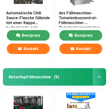
Automatische Chili
des Füllmaschine-
Sauce-Flasche füllende
Tomatenkonzentrat-
mit einer Kappe
Füllmaschine-
bedeckende gute
Tomatenkonzentrates
Qualität Maschine sehr
der scharfen Soße
Bestpreis
Bestpreis
18000bph füllende
Ausrüstung
Kontakt
Kontakt
KetschupFüllmaschine
(9)