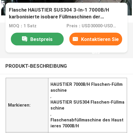
Flasche HAUSTIER SUS304 3-In-1 7000B/H
karbonisierte isobare Füllmaschinen der
Getränkfüllmaschine
MOQ：1 Satz
Preis：USD30000-USD40000/set
Bestpreis
Kontaktieren Sie
uns
PRODUKT-BESCHREIBUNG
HAUSTIER 7000B/H Flaschen-Füllm
aschine
,
HAUSTIER SUS304 Flaschen-Füllma
Markieren:
schine
,
Flaschenabfüllmaschine des Haust
ieres 7000B/H