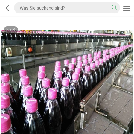
2
/
4